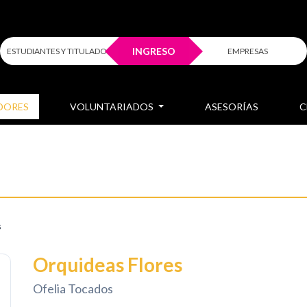
INGRESO
ESTUDIANTES Y TITULADOS
EMPRESAS
DORES
VOLUNTARIADOS
ASESORÍAS
C
s
Orquideas Flores
Ofelia Tocados