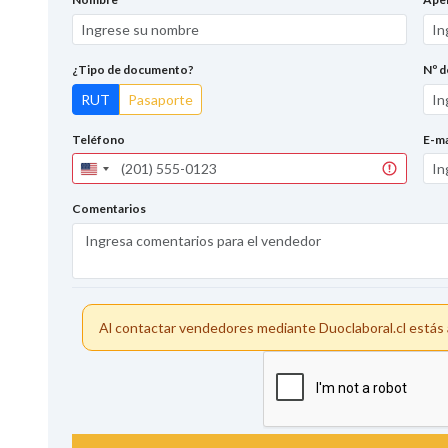
¿Tipo de documento?
Nº 
RUT
Pasaporte
Teléfono
E-ma
United
States
+1
Comentarios
Al contactar vendedores mediante Duoclaboral.cl está