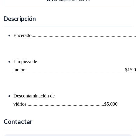
Descripción
Encerado...................................................................................
Limpieza de
motor...................................................................................$15
Descontaminación de
vidrios................................................................$5.000
Contactar