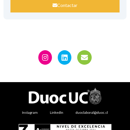
Contactar
Instagram
LinkedIn
duoclaboral@duoc.cl