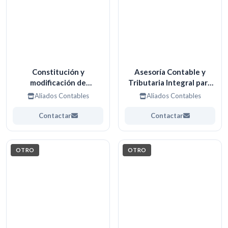
Constitución y
Asesoría Contable y
modificación de
Tributaria Integral para
Empresas
Organizaciones y
Aliados Contables
Aliados Contables
Profesionales.
Contactar
Contactar
OTRO
OTRO