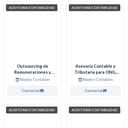
AUDITORIA/CONTABILIDAD
AUDITORIA/CONTABILIDAD
Outsourcing de
Asesoría Contable y
Remuneraciones y
Tributaria para ONG,
Gestión Laboral.
Fundaciones y Entidades
Aliados Contables
Aliados Contables
sin Fines de Lucro
Contactar
Contactar
AUDITORIA/CONTABILIDAD
AUDITORIA/CONTABILIDAD