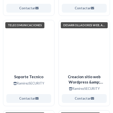
Contactar
Contactar
TELECOMUNICACIONES
DESARROLLADORES WEB, APPS. (PROGRAMACIÓN)
Soporte Tecnico
Creacion sitio web
Wordpress &amp;
RamirezSECURITY
Codificacion
RamirezSECURITY
Contactar
Contactar