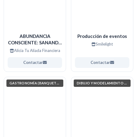
ABUNDANCIA
Producción de eventos
CONSCIENTE: SANANDO
Smilelight
Y ORGANIZANDO TU
Alicia Tu Aliada Financiera
FUTURO
Contactar
Contactar
GASTRONOMÍA (BANQUETERAS)
DIBUJO Y MODELAMIENTO ARQUITECTÓNICO