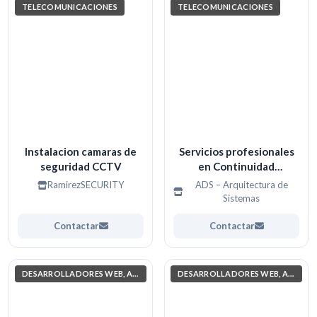
TELECOMUNICACIONES
TELECOMUNICACIONES
Instalacion camaras de
Servicios profesionales
seguridad CCTV
en Continuidad
Operacional,
RamirezSECURITY
ADS – Arquitectura de
Infraestructura TI,
Sistemas
DevOps y Cloud Azure.
Contactar
Contactar
DESARROLLADORES WEB, APPS. (PROGRAMACIÓN)
DESARROLLADORES WEB, APPS. (PROGRAMACIÓN)