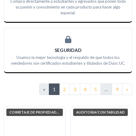
Compra directamente a estudiantes y egresados que ponen toda
su pasión y conocimiento en cada producto para hacer algo
especial.
SEGURIDAD
Usamos la mejor tecnología y el respaldo de que todos los
vendedores son certificados estudiantes y títulados de Duoc UC.
Sig
«
1
2
3
4
5
…
9
»
CORRETAJE DE PROPIEDADES
AUDITORIA/CONTABILIDAD