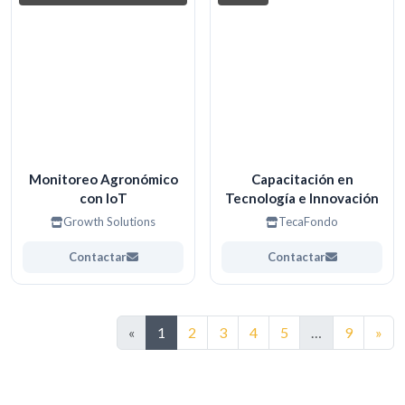
Monitoreo Agronómico
Capacitación en
con IoT
Tecnología e Innovación
Growth Solutions
TecaFondo
Contactar
Contactar
Sig
«
1
2
3
4
5
…
9
»