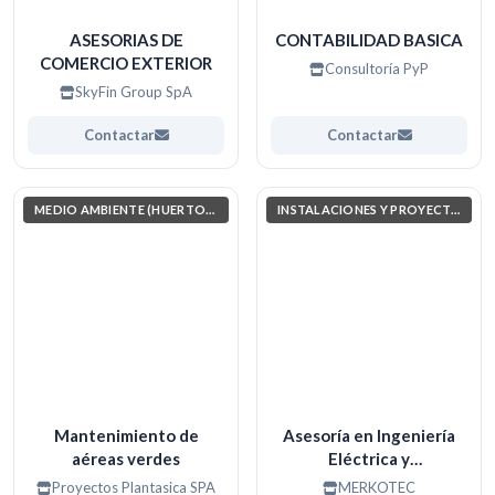
ASESORIAS DE
CONTABILIDAD BASICA
COMERCIO EXTERIOR
Consultoría PyP
SkyFin Group SpA
Contactar
Contactar
MEDIO AMBIENTE (HUERTOS, JARDINERÍA, COSAS POR EL ESTILO)
INSTALACIONES Y PROYECTOS ELÉCTRICOS
Mantenimiento de
Asesoría en Ingeniería
aéreas verdes
Eléctrica y
Automatización
Proyectos Plantasica SPA
MERKOTEC