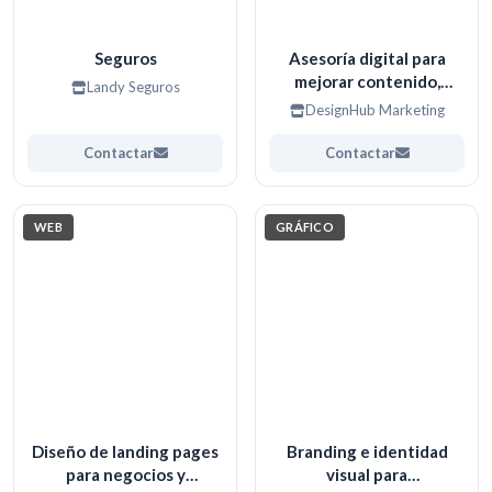
Seguros
Asesoría digital para
mejorar contenido,
Landy Seguros
imagen y estrategia
DesignHub Marketing
Contactar
Contactar
WEB
GRÁFICO
Diseño de landing pages
Branding e identidad
para negocios y
visual para