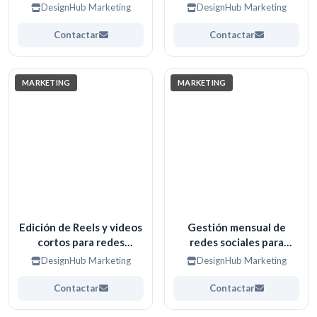
campañas digitales
emprendedores y
DesignHub Marketing
DesignHub Marketing
negocios
Contactar
Contactar
MARKETING
MARKETING
Edición de Reels y videos
Gestión mensual de
cortos para redes
redes sociales para
sociales
marcas y negocios
DesignHub Marketing
DesignHub Marketing
Contactar
Contactar