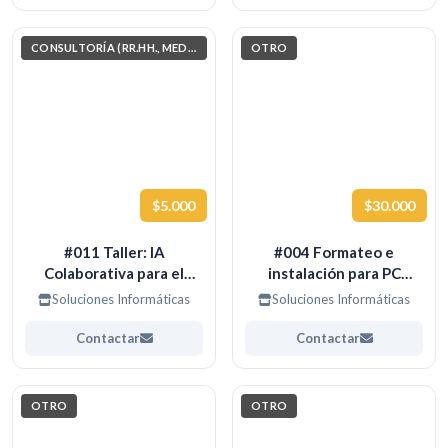
CONSULTORÍA (RR.HH., MEDIO AMBIENTE, INVESTIGACIÓN)
OTRO
$5.000
$30.000
#011 Taller: IA
#004 Formateo e
Colaborativa para el
instalación para PC
Aprendizaje
ANTIGUOS
Soluciones Informáticas
Soluciones Informáticas
Contactar
Contactar
OTRO
OTRO