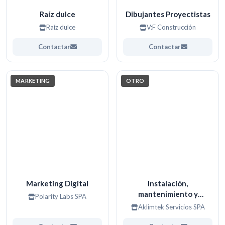
Raíz dulce
Dibujantes Proyectistas
Raíz dulce
V:F Construcción
Contactar
Contactar
MARKETING
OTRO
Marketing Digital
Instalación,
mantenimiento y
Polarity Labs SPA
reparación de aire
Aklimtek Servicios SPA
acondicionado