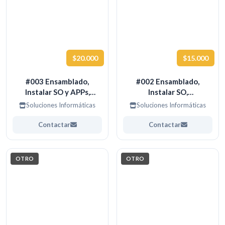
$20.000
$15.000
#003 Ensamblado,
#002 Ensamblado,
Instalar SO y APPs,
Instalar SO,
Configuración
configuración simple de
Soluciones Informáticas
Soluciones Informáticas
personalizada de PC
Equipos de Escritorio
Contactar
Contactar
OTRO
OTRO