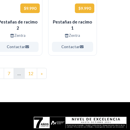
$9.990
$9.990
Pestañas de racimo
Pestañas de racimo
2
1
Zentra
Zentra
Contactar
Contactar
Siguiente
6
7
…
12
»