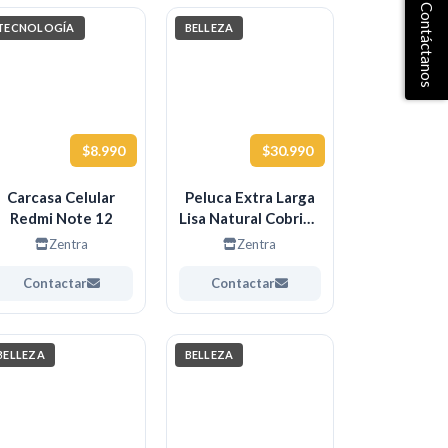
Contáctanos
TECNOLOGÍA
BELLEZA
$8.990
$30.990
Carcasa Celular
Peluca Extra Larga
Redmi Note 12
Lisa Natural Cobrizo
Naranja
Zentra
Zentra
Contactar
Contactar
BELLEZA
BELLEZA