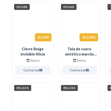
HOGAR
HOGAR
$2.990
$12.990
Cierre Beige
Tela de cuero
invisible 40cm
sintético marrón
20cm x 120cm
Zentra
Zentra
Contactar
Contactar
BELLEZA
BELLEZA