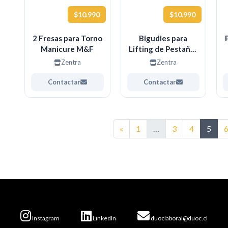
$10.990
$10.990
2 Fresas para Torno
Bigudies para
Manicure M&F
Lifting de Pestañas
pack
Zentra
Zentra
Contactar
Contactar
Anterior
«
1
…
3
4
5
Instagram
LinkedIn
duoclaboral@duoc.cl