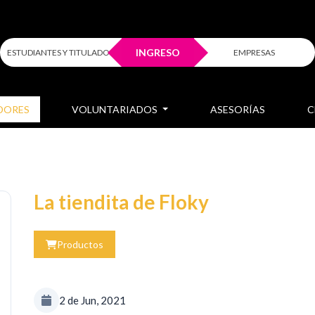
INGRESO
ESTUDIANTES Y TITULADOS
EMPRESAS
DORES
VOLUNTARIADOS
ASESORÍAS
C
La tiendita de Floky
Productos
2 de Jun, 2021