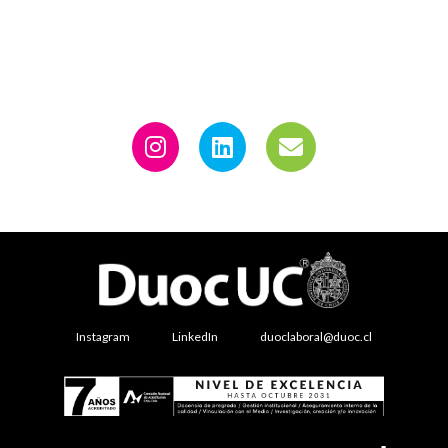
Instagram
LinkedIn
duoclaboral@duoc.cl