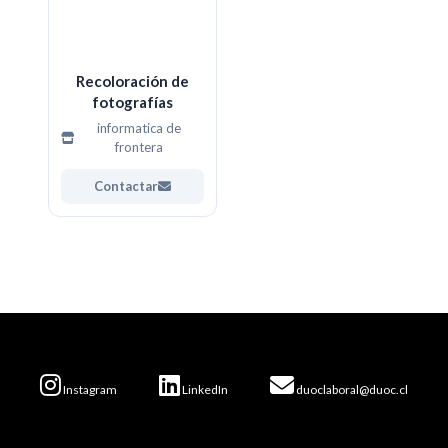
Recoloración de
fotografías
informatica de
frontera
Contactar
Instagram
LinkedIn
duoclaboral@duoc.cl