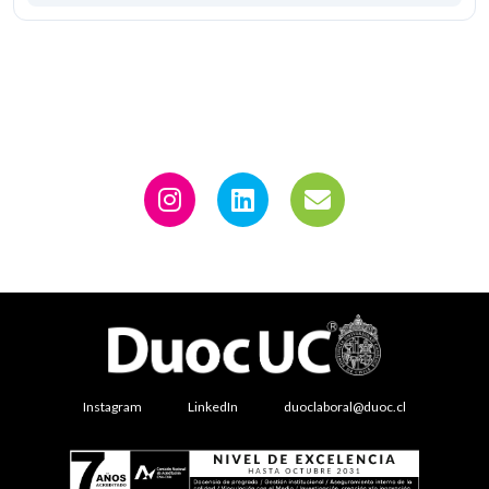
Instagram
LinkedIn
duoclaboral@duoc.cl