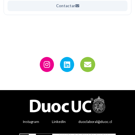
Contactar
Instagram
LinkedIn
duoclaboral@duoc.cl