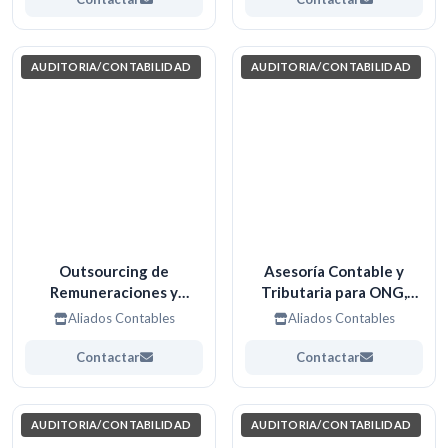
AUDITORIA/CONTABILIDAD
AUDITORIA/CONTABILIDAD
Outsourcing de
Asesoría Contable y
Remuneraciones y
Tributaria para ONG,
Gestión Laboral.
Fundaciones y Entidades
Aliados Contables
Aliados Contables
sin Fines de Lucro
Contactar
Contactar
AUDITORIA/CONTABILIDAD
AUDITORIA/CONTABILIDAD