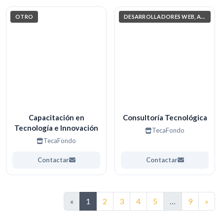
OTRO
DESARROLLADORES WEB, APPS. (PROGRAMACIÓN)
Capacitación en
Consultoría Tecnológica
Tecnología e Innovación
TecaFondo
TecaFondo
Contactar
Contactar
Sig
«
1
2
3
4
5
…
9
»