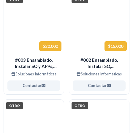
$20.000
$15.000
#003 Ensamblado,
#002 Ensamblado,
Instalar SO y APPs,
Instalar SO,
Configuración
configuración simple de
Soluciones Informáticas
Soluciones Informáticas
personalizada de PC
Equipos de Escritorio
Contactar
Contactar
OTRO
OTRO