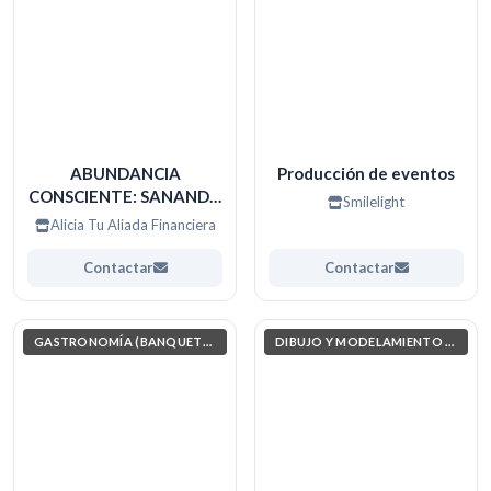
ABUNDANCIA
Producción de eventos
CONSCIENTE: SANANDO
Smilelight
Y ORGANIZANDO TU
Alicia Tu Aliada Financiera
FUTURO
Contactar
Contactar
GASTRONOMÍA (BANQUETERAS)
DIBUJO Y MODELAMIENTO ARQUITECTÓNICO