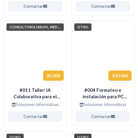
Contactar
Contactar
CONSULTORÍA (RR.HH., MEDIO AMBIENTE, INVESTIGACIÓN)
OTRO
$5.000
$30.000
#011 Taller: IA
#004 Formateo e
Colaborativa para el
instalación para PC
Aprendizaje
ANTIGUOS
Soluciones Informáticas
Soluciones Informáticas
Contactar
Contactar
OTRO
OTRO