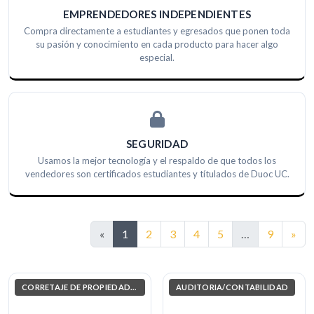
EMPRENDEDORES INDEPENDIENTES
Compra directamente a estudiantes y egresados que ponen toda
su pasión y conocimiento en cada producto para hacer algo
especial.
SEGURIDAD
Usamos la mejor tecnología y el respaldo de que todos los
vendedores son certificados estudiantes y títulados de Duoc UC.
Sig
«
1
2
3
4
5
…
9
»
CORRETAJE DE PROPIEDADES
AUDITORIA/CONTABILIDAD