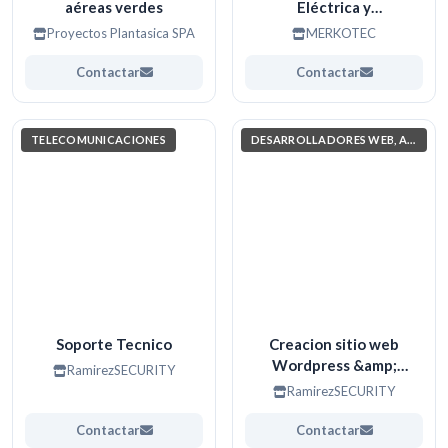
aéreas verdes
Eléctrica y
Automatización
Proyectos Plantasica SPA
MERKOTEC
Contactar
Contactar
TELECOMUNICACIONES
DESARROLLADORES WEB, APPS. (PROGRAMACIÓN)
Soporte Tecnico
Creacion sitio web
Wordpress &amp;
RamirezSECURITY
Codificacion
RamirezSECURITY
Contactar
Contactar