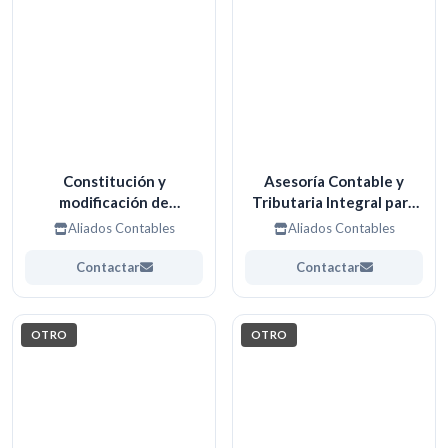
Constitución y
Asesoría Contable y
modificación de
Tributaria Integral para
Empresas
Organizaciones y
Aliados Contables
Aliados Contables
Profesionales.
Contactar
Contactar
OTRO
OTRO