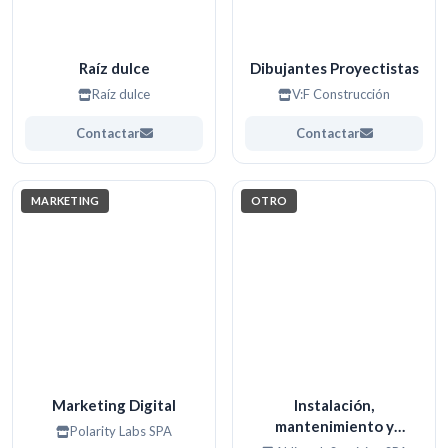
Raíz dulce
Dibujantes Proyectistas
Raíz dulce
V:F Construcción
Contactar
Contactar
MARKETING
OTRO
Marketing Digital
Instalación,
mantenimiento y
Polarity Labs SPA
reparación de aire