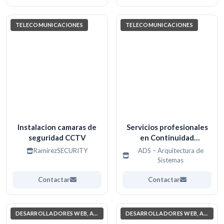
TELECOMUNICACIONES
TELECOMUNICACIONES
Instalacion camaras de
Servicios profesionales
seguridad CCTV
en Continuidad
Operacional,
RamirezSECURITY
ADS – Arquitectura de
Infraestructura TI,
Sistemas
DevOps y Cloud Azure.
Contactar
Contactar
DESARROLLADORES WEB, APPS. (PROGRAMACIÓN)
DESARROLLADORES WEB, APPS. (PROGRAMACIÓN)