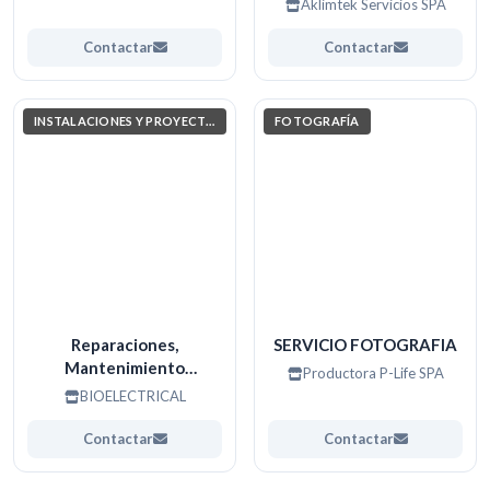
Aklimtek Servicios SPA
acondicionado
Contactar
Contactar
INSTALACIONES Y PROYECTOS ELÉCTRICOS
FOTOGRAFÍA
Reparaciones,
SERVICIO FOTOGRAFIA
Mantenimiento
Productora P-Life SPA
preventivo y correctivo.
BIOELECTRICAL
Contactar
Contactar