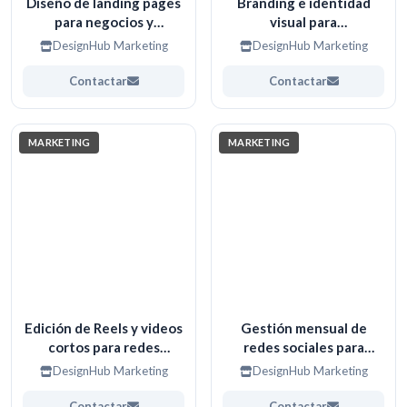
Diseño de landing pages
Branding e identidad
para negocios y
visual para
campañas digitales
emprendedores y
DesignHub Marketing
DesignHub Marketing
negocios
Contactar
Contactar
MARKETING
MARKETING
Edición de Reels y videos
Gestión mensual de
cortos para redes
redes sociales para
sociales
marcas y negocios
DesignHub Marketing
DesignHub Marketing
Contactar
Contactar