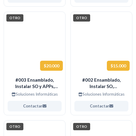
OTRO
OTRO
$20.000
$15.000
#003 Ensamblado,
#002 Ensamblado,
Instalar SO y APPs,
Instalar SO,
Configuración
configuración simple de
Soluciones Informáticas
Soluciones Informáticas
personalizada de PC
Equipos de Escritorio
Contactar
Contactar
OTRO
OTRO