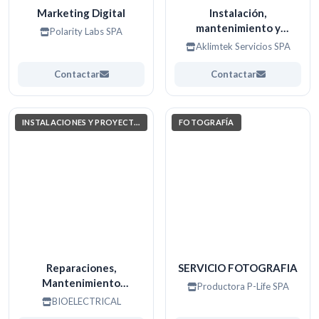
Marketing Digital
Instalación,
mantenimiento y
Polarity Labs SPA
reparación de aire
Aklimtek Servicios SPA
acondicionado
Contactar
Contactar
INSTALACIONES Y PROYECTOS ELÉCTRICOS
FOTOGRAFÍA
Reparaciones,
SERVICIO FOTOGRAFIA
Mantenimiento
Productora P-Life SPA
preventivo y correctivo.
BIOELECTRICAL