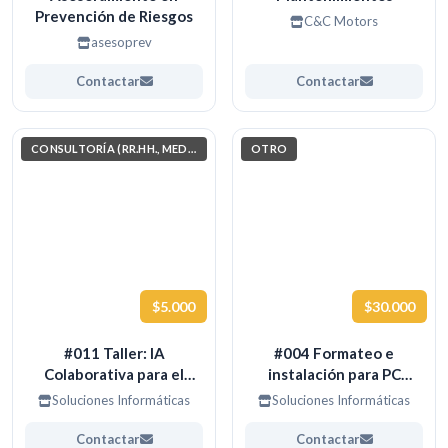
Prevención de Riesgos
C&C Motors
asesoprev
Contactar
Contactar
CONSULTORÍA (RR.HH., MEDIO AMBIENTE, INVESTIGACIÓN)
OTRO
$5.000
$30.000
#011 Taller: IA
#004 Formateo e
Colaborativa para el
instalación para PC
Aprendizaje
ANTIGUOS
Soluciones Informáticas
Soluciones Informáticas
Contactar
Contactar