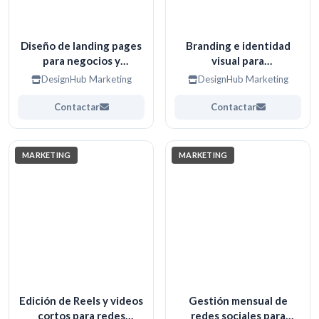
Diseño de landing pages
Branding e identidad
para negocios y
visual para
campañas digitales
emprendedores y
DesignHub Marketing
DesignHub Marketing
negocios
Contactar
Contactar
MARKETING
MARKETING
Edición de Reels y videos
Gestión mensual de
cortos para redes
redes sociales para