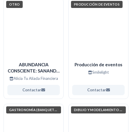
OTRO
PRODUCCIÓN DE EVENTOS
ABUNDANCIA
Producción de eventos
CONSCIENTE: SANANDO
Smilelight
Y ORGANIZANDO TU
Alicia Tu Aliada Financiera
FUTURO
Contactar
Contactar
GASTRONOMÍA (BANQUETERAS)
DIBUJO Y MODELAMIENTO ARQUITECTÓNICO