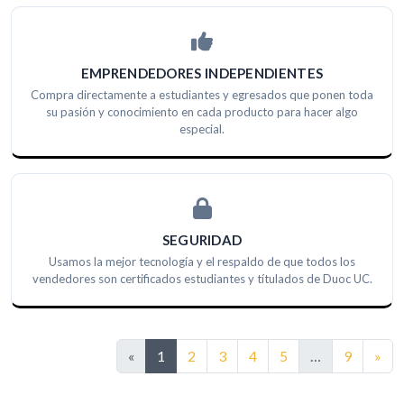
EMPRENDEDORES INDEPENDIENTES
Compra directamente a estudiantes y egresados que ponen toda
su pasión y conocimiento en cada producto para hacer algo
especial.
SEGURIDAD
Usamos la mejor tecnología y el respaldo de que todos los
vendedores son certificados estudiantes y títulados de Duoc UC.
Sig
«
1
2
3
4
5
…
9
»