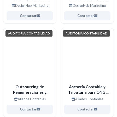
sociales
marcas y negocios
DesignHub Marketing
DesignHub Marketing
Contactar
Contactar
AUDITORIA/CONTABILIDAD
AUDITORIA/CONTABILIDAD
Outsourcing de
Asesoría Contable y
Remuneraciones y
Tributaria para ONG,
Gestión Laboral.
Fundaciones y Entidades
Aliados Contables
Aliados Contables
sin Fines de Lucro
Contactar
Contactar