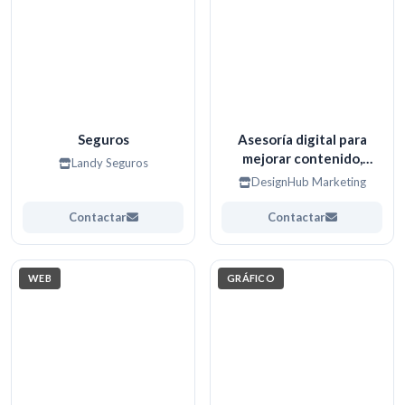
Seguros
Asesoría digital para
mejorar contenido,
Landy Seguros
imagen y estrategia
DesignHub Marketing
Contactar
Contactar
WEB
GRÁFICO