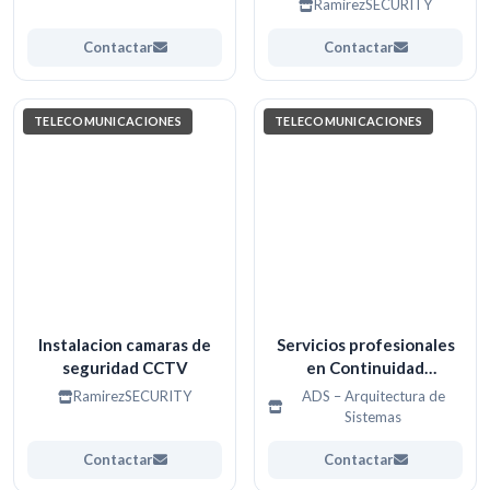
RamirezSECURITY
Contactar
Contactar
TELECOMUNICACIONES
TELECOMUNICACIONES
Instalacion camaras de
Servicios profesionales
seguridad CCTV
en Continuidad
Operacional,
RamirezSECURITY
ADS – Arquitectura de
Infraestructura TI,
Sistemas
DevOps y Cloud Azure.
Contactar
Contactar