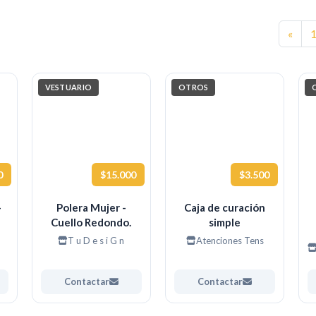
Ante
«
VESTUARIO
OTROS
0
$15.000
$3.500
-
Polera Mujer -
Caja de curación
Cuello Redondo.
simple
T u D e s i G n
Atenciones Tens
Contactar
Contactar