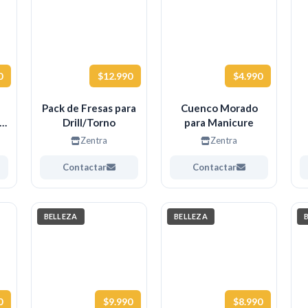
0
$12.990
$4.990
Pack de Fresas para
Cuenco Morado
e
Drill/Torno
para Manicure
Zentra
Zentra
Contactar
Contactar
BELLEZA
BELLEZA
0
$9.990
$8.990