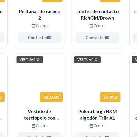
no
Pestañas de racimo
Lentes de contacto
L
2
RichGirl/Brown
Zentra
Zentra
Contactar
Contactar
VESTUARIO
VESTUARIO
0
$10.000
$9.990
Vestido de
Polera Larga H&M
n
terciopelo con
algodón Talla XL
o
botones H&M usado
Zentra
Zentra
en excelente