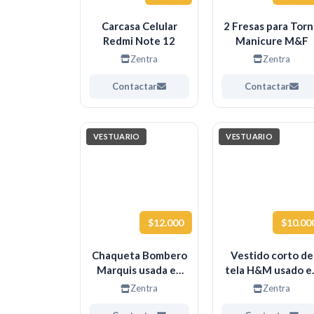
Carcasa Celular
2 Fresas para Tor
Redmi Note 12
Manicure M&F
Zentra
Zentra
Contactar
Contactar
VESTUARIO
VESTUARIO
$12.000
$10.00
Chaqueta Bombero
Vestido corto de
Marquis usada en
tela H&M usado e
excelente estado
excelente estad
Zentra
Zentra
Talla L/XL
Talla L (40-42)