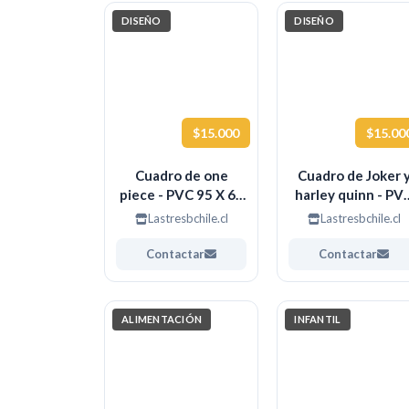
DISEÑO
DISEÑO
$15.000
$15.00
Cuadro de one
Cuadro de Joker 
piece - PVC 95 X 65
harley quinn - PV
CM
95 X 65 CM
Lastresbchile.cl
Lastresbchile.cl
Contactar
Contactar
ALIMENTACIÓN
INFANTIL