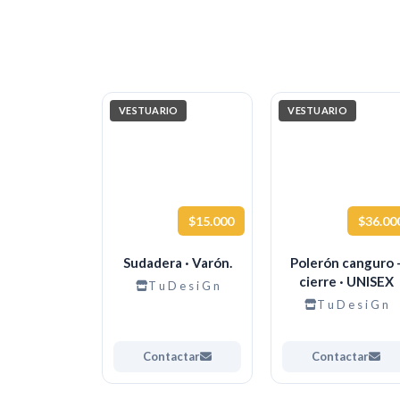
VESTUARIO
VESTUARIO
$15.000
$36.00
Sudadera · Varón.
Polerón canguro 
cierre · UNISEX
T u D e s i G n
T u D e s i G n
Contactar
Contactar