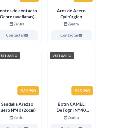
entes de contacto
Aros de Acero
Ochre (avellanas)
Quirúrgico
Zentra
Zentra
Contactar
Contactar
VESTUARIO
VESTUARIO
$39.990
$35.990
Sandalia Arezzo
Botín CAMEL
cuero N°40 (26cm)
DeTogni N° 40
(26CM)
Zentra
Zentra