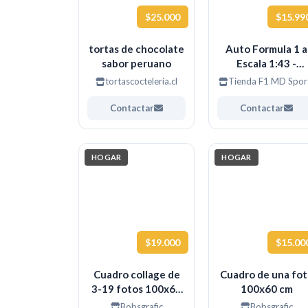
$25.000
$15.99
tortas de chocolate
Auto Formula 1 a
sabor peruano
Escala 1:43 -
RedBull RB19 Ma
tortascocteleria.cl
Tienda F1 MD Spor
Verstappen 202
Contactar
Contactar
HOGAR
HOGAR
$19.000
$15.00
Cuadro collage de
Cuadro de una fo
3-19 fotos 100x60
100x60 cm
cm
Bobsgrafic
Bobsgrafic