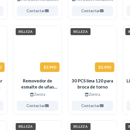
Contactar
Contactar
BELLEZA
BELLEZA
0
$3.990
$2.990
ar
Removedor de
30 PCS lima 120 para
L
esmalte de uñas
broca de torno
fucsia
Zentra
Zentra
Contactar
Contactar
BELLEZA
BELLEZA