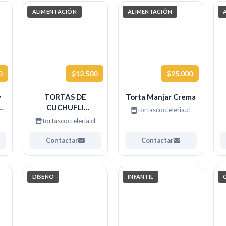
ALIMENTACIÓN
ALIMENTACIÓN
0
$12.500
$25.000
y
TORTAS DE
Torta Manjar Crema
C
CUCHUFLI
tortascocteleria.cl
TEMATICAS
tortascocteleria.cl
Contactar
Contactar
DISEÑO
INFANTIL