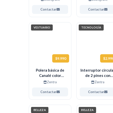
Contactar
Contactar
VESTUARIO
TECNOLOGÍA
$9.990
$2.99
Polera básica de
Interruptor circul
Canalé color
de 2 pines con
Mostaza elasticada
cables harness,
Zentra
Zentra
Talla 2XL
Kcd1-105
Contactar
Contactar
BELLEZA
BELLEZA