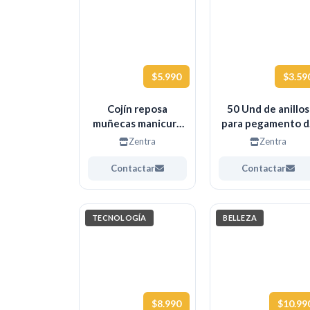
$5.990
$3.59
Cojín reposa
50 Und de anillos
muñecas manicure
para pegamento d
Negro
extensiones de
Zentra
Zentra
pestañas u otros
Contactar
Contactar
TECNOLOGÍA
BELLEZA
$8.990
$10.99