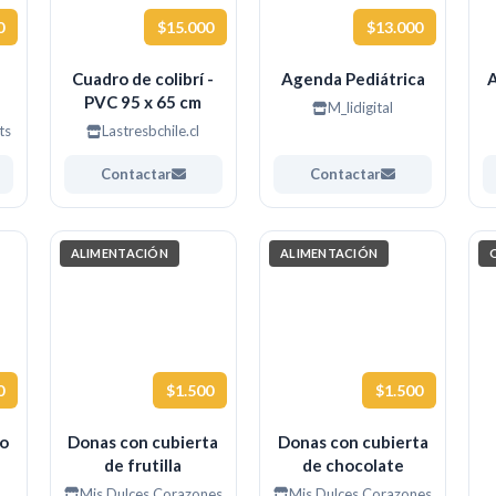
0
$15.000
$13.000
Cuadro de colibrí -
Agenda Pediátrica
A
PVC 95 x 65 cm
M_lidigital
x
ts
Lastresbchile.cl
3
Contactar
Contactar
ALIMENTACIÓN
ALIMENTACIÓN
0
$1.500
$1.500
to
Donas con cubierta
Donas con cubierta
de frutilla
de chocolate
Mis Dulces Corazones
Mis Dulces Corazones