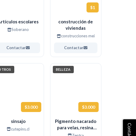
$1
rtículos escolares
construcción de
viviendas
Soberano
construcciones mei
Contactar
Contactar
OTROS
BELLEZA
$3.000
$3.000
sinsajo
Pigmento nacarado
para velas, resina,
cutepins.cl
maquillaje, uñas, etc.
Zentra