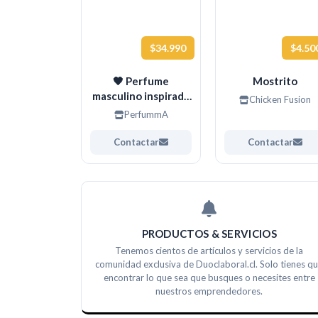
$34.990
$4.50
🖤 Perfume
Mostrito
masculino inspirado
Chicken Fusion
en Black XS 100 ml
PerfummA
Contactar
Contactar
PRODUCTOS & SERVICIOS
Tenemos cientos de artículos y servicios de la
comunidad exclusiva de Duoclaboral.cl. Solo tienes q
encontrar lo que sea que busques o necesites entre
nuestros emprendedores.