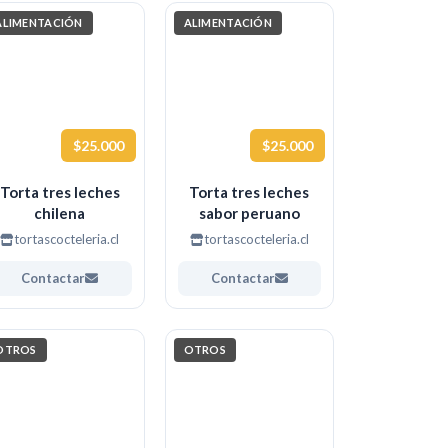
ALIMENTACIÓN
ALIMENTACIÓN
$25.000
$25.000
Torta tres leches
Torta tres leches
chilena
sabor peruano
tortascocteleria.cl
tortascocteleria.cl
Contactar
Contactar
OTROS
OTROS