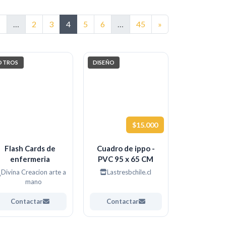
rior
Siguiente
1
…
2
3
4
5
6
…
45
»
OTROS
DISEÑO
$15.000
Flash Cards de
Cuadro de ippo -
enfermeria
PVC 95 x 65 CM
Divina Creacion arte a
Lastresbchile.cl
mano
Contactar
Contactar