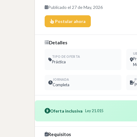
Publicado el 27 de May, 2026
Postular ahora
Detalles
U
TIPO DE OFERTA
Pr
Práctica
Me
JORNADA
P
Completa
P
Oferta inclusiva
Ley 21.015
Requisitos