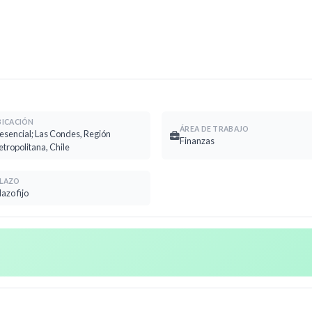
BICACIÓN
ÁREA DE TRABAJO
esencial; Las Condes, Región
Finanzas
tropolitana, Chile
LAZO
lazo fijo