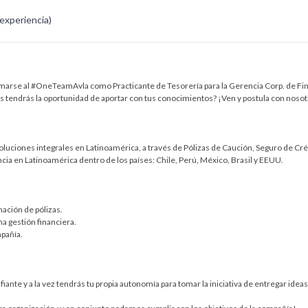
 experiencia)
marse al #OneTeamAvla como Practicante de Tesorería para la Gerencia Corp. de Fin
tendrás la oportunidad de aportar con tus conocimientos? ¡Ven y postula con nosot
luciones integrales en Latinoamérica, a través de Pólizas de Caución, Seguro de Cr
a en Latinoamérica dentro de los países: Chile, Perú, México, Brasil y EEUU.
mación de pólizas.
ma gestión financiera.
mpañía.
iante y a la vez tendrás tu propia autonomía para tomar la iniciativa de entregar idea