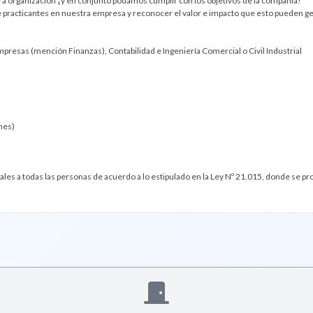
a organización ¡y en conjunto podamos cumplir con los objetivos de la compañía!
de practicantes en nuestra empresa y reconocer el valor e impacto que esto pueden g
mpresas (mención Finanzas), Contabilidad e Ingeniería Comercial o Civil Industrial
mes)
es a todas las personas de acuerdo a lo estipulado en la Ley Nº 21.015, donde se pr