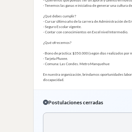
- Queremos que puedas ser un aporte y talento en nuestr
- Tenemos las ganas e iniciativa de generar una cultura 
¿Qué debes cumplir?
- Cursar último año de la carrera de Administración de E
- Seguro Escolar vigente.
- Contar con conocimientos en Excel nivel Intermedio.
¿Qué ofrecemos?
- Bono de práctica: $350.000 (según días realizados por 
- Tarjeta Pluxee.
- Comuna: Las Condes. Metro Manquehue
En nuestra organización, brindamos oportunidades laboral
discapacidad.
Postulaciones cerradas