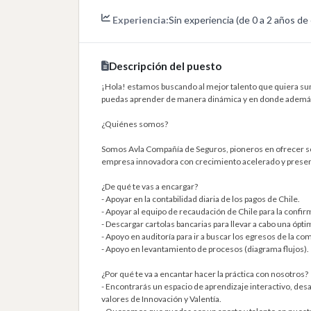
Experiencia:
Sin experiencia (de 0 a 2 años de
Descripción del puesto
¡Hola! estamos buscando al mejor talento que quiera su
puedas aprender de manera dinámica y en donde además 
¿Quiénes somos?
Somos Avla Compañía de Seguros, pioneros en ofrecer so
empresa innovadora con crecimiento acelerado y presenci
¿De qué te vas a encargar?
- Apoyar en la contabilidad diaria de los pagos de Chile.
- Apoyar al equipo de recaudación de Chile para la confir
- Descargar cartolas bancarias para llevar a cabo una ópti
- Apoyo en auditoría para ir a buscar los egresos de la co
- Apoyo en levantamiento de procesos (diagrama flujos).
¿Por qué te va a encantar hacer la práctica con nosotros?
- Encontrarás un espacio de aprendizaje interactivo, desaf
valores de Innovación y Valentía.