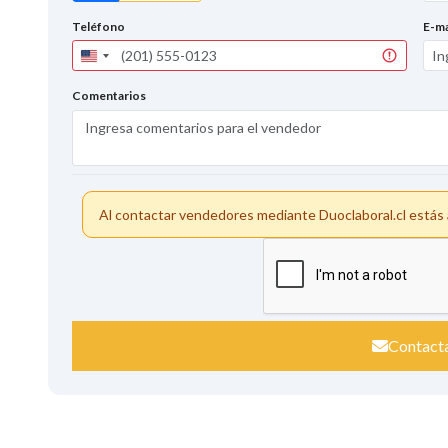
Teléfono
E-ma
United
States
+1
Comentarios
Al contactar vendedores mediante Duoclaboral.cl está
Contact