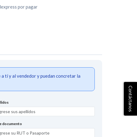
ilexpress por pagar
 tí y al vendedor y puedan concretar la
Contáctanos
lidos
de documento