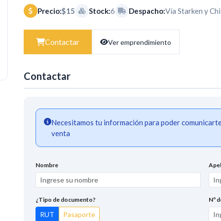
Precio:
$15
Stock:
6
Despacho:
Vía Starken y Ch
Contactar
Ver emprendimiento
Contactar
Necesitamos tu información para poder comunicarte a
venta
Nombre
Apel
¿Tipo de documento?
Nº 
RUT
Pasaporte