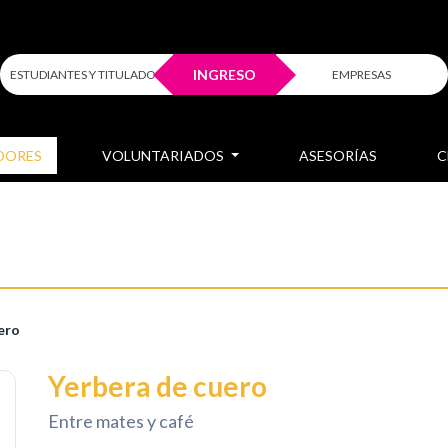
INGRESO
ESTUDIANTES Y TITULADOS
EMPRESAS
DORES
VOLUNTARIADOS
ASESORÍAS
C
ero
Yerbera de cuero
Entre mates y café