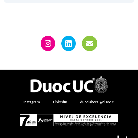
Instagram
LinkedIn
duoclaboral@duoc.cl