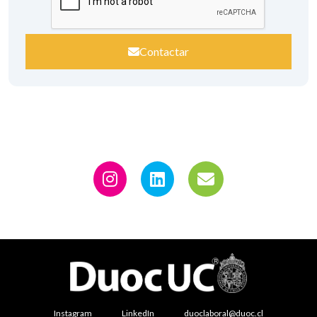
Contactar
Instagram
LinkedIn
duoclaboral@duoc.cl