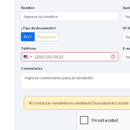
Nombre
Apel
¿Tipo de documento?
Nº 
RUT
Pasaporte
Teléfono
E-ma
United
States
+1
Comentarios
Al contactar vendedores mediante Duoclaboral.cl está