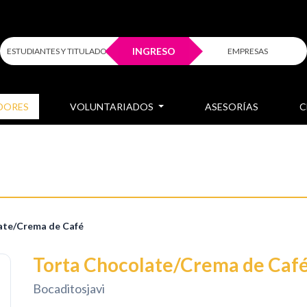
INGRESO
ESTUDIANTES Y TITULADOS
EMPRESAS
DORES
VOLUNTARIADOS
ASESORÍAS
C
ate/Crema de Café
Torta Chocolate/Crema de Caf
Bocaditosjavi