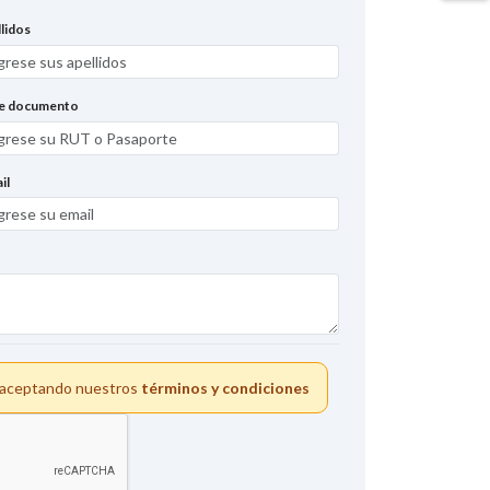
lidos
de documento
il
s aceptando nuestros
términos y condiciones