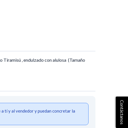
po Tiramisú , endulzado con alulosa (Tamaño
Contáctanos
 tí y al vendedor y puedan concretar la