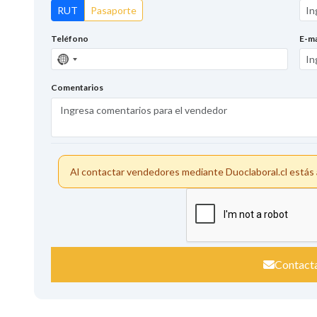
RUT
Pasaporte
Teléfono
E-ma
Sin
país
seleccionado
Comentarios
Al contactar vendedores mediante Duoclaboral.cl está
Contact