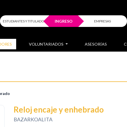
INGRESO
ESTUDIANTES Y TITULADOS
EMPRESAS
DORES
VOLUNTARIADOS
ASESORÍAS
C
ebrado
Reloj encaje y enhebrado
BAZARKOALITA