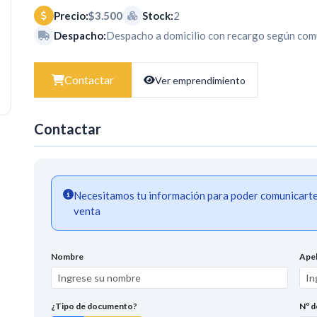
Precio:
$3.500
Stock:
2
Despacho:
Despacho a domicilio con recargo según com
Contactar
Ver emprendimiento
Contactar
Necesitamos tu información para poder comunicarte a
venta
Nombre
Apel
¿Tipo de documento?
Nº 