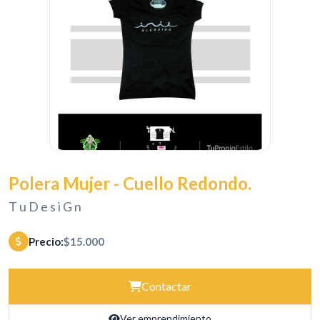
Polera Mujer - Cuello Redondo.
T u D e s i G n
Precio:
$15.000
Contactar
Ver emprendimiento