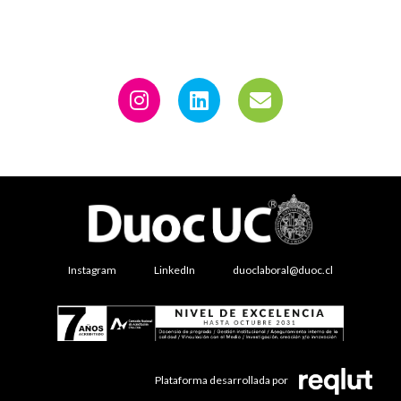
Instagram
LinkedIn
duoclaboral@duoc.cl
Plataforma desarrollada por