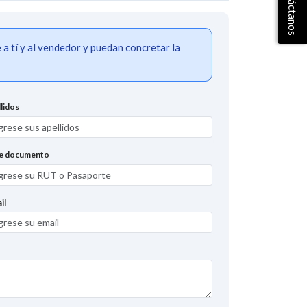
Contáctanos
 tí y al vendedor y puedan concretar la
lidos
de documento
il