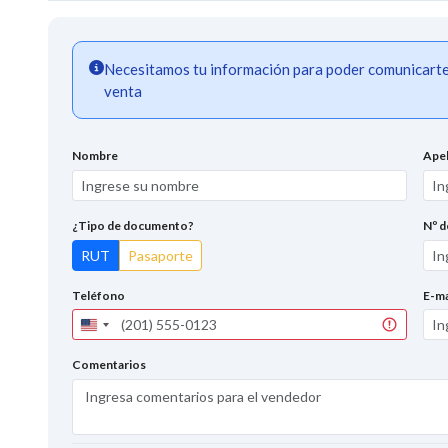
Necesitamos tu información para poder comunicarte a
venta
Nombre
Apel
¿Tipo de documento?
Nº 
RUT
Pasaporte
Teléfono
E-ma
United
States
+1
Comentarios