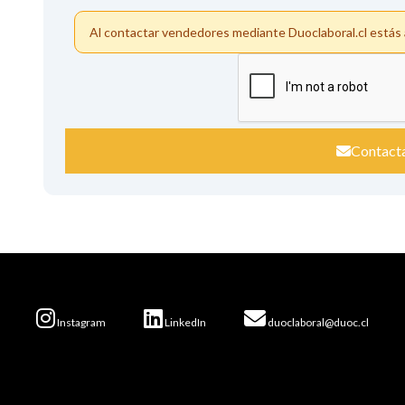
Al contactar vendedores mediante Duoclaboral.cl está
Contact
Instagram
LinkedIn
duoclaboral@duoc.cl