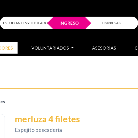
INGRESO
ESTUDIANTES Y TITULADOS
EMPRESAS
DORES
VOLUNTARIADOS
ASESORÍAS
C
tes
merluza 4 filetes
Espejito pescaderia