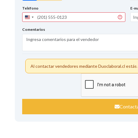
Teléfono
E-ma
United
States
+1
Comentarios
Al contactar vendedores mediante Duoclaboral.cl está
Contact