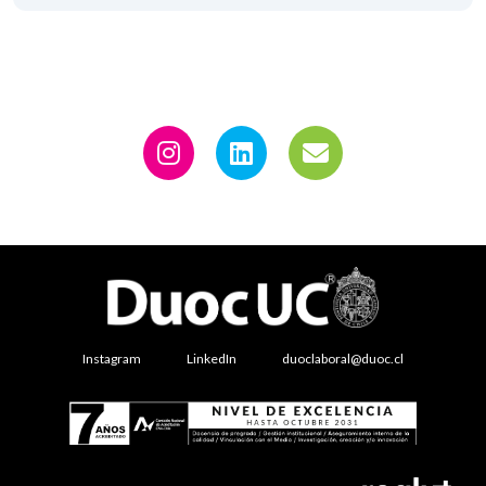
Instagram
LinkedIn
duoclaboral@duoc.cl