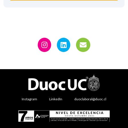
Instagram
LinkedIn
duoclaboral@duoc.cl