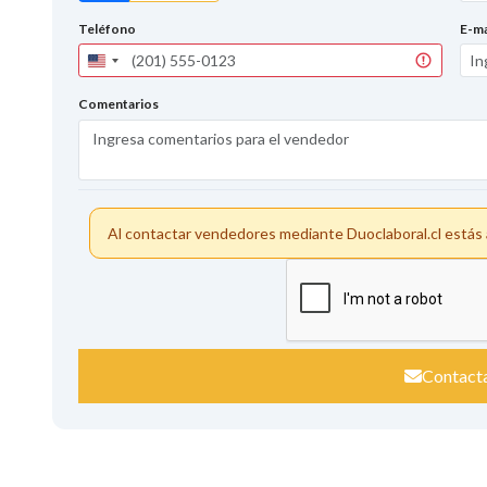
Teléfono
E-ma
United
States
+1
Comentarios
Al contactar vendedores mediante Duoclaboral.cl está
Contact