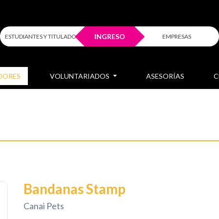
INGRESO
ESTUDIANTES Y TITULADOS
EMPRESAS
DORES
VOLUNTARIADOS
ASESORÍAS
C
Bandanas Stamp
Canai Pets