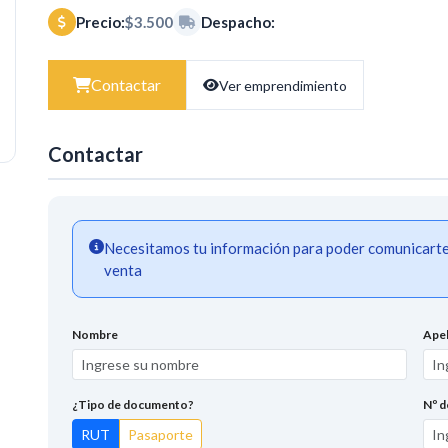
Precio:
$3.500
Despacho:
Contactar
Ver emprendimiento
Contactar
Necesitamos tu información para poder comunicarte a
venta
Nombre
Apel
¿Tipo de documento?
Nº 
RUT
Pasaporte