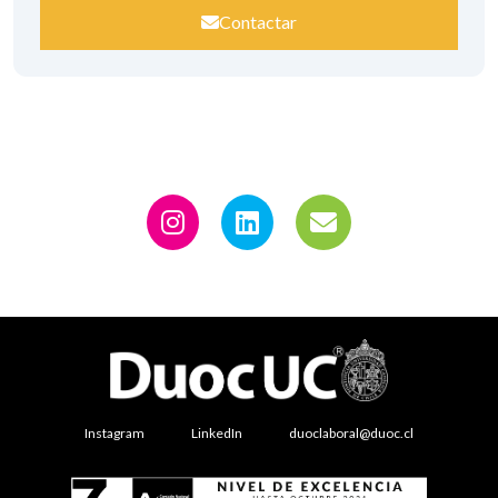
Contactar
Instagram
LinkedIn
duoclaboral@duoc.cl