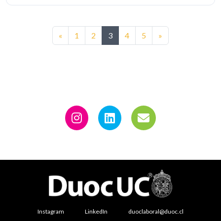
Anterior
Siguiente
«
1
2
3
4
5
»
Instagram
LinkedIn
duoclaboral@duoc.cl